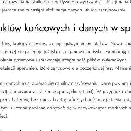
od reagowania na skutki do proaktywnego wykrywania intencji napas
eszcze zanim nastąpi eksfiltracja danych lub ich zaszyfrowanie.
któw końcowych i danych w s
rtfony, laptopy i serwery, są najczęstszym celem ataków. Nowocze
esponse) nie polegają już tylko na skanowaniu dysku. Monitorują 
wołania systemowe i sprawdzają integralność plików systemowych. I
skalacji uprawnień, które są typowe dla początkowej fazy włamani
h danych musi opierać się na silnym szyfrowaniu. Dane powinny b
ansit), ale przede wszystkim w spoczynku (at rest). W przypadku kr
przez hakerów, bez kluczy kryptograficznych informacje te stają si
e tymi kluczami powinno odbywać się w dedykowanych modułach s
ieci.