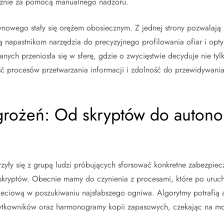
ącznie za pomocą manualnego nadzoru.
owego stały się orężem obosiecznym. Z jednej strony pozwalają 
ją napastnikom narzędzia do precyzyjnego profilowania ofiar i opt
ych przeniosła się w sferę, gdzie o zwycięstwie decyduje nie tylk
ć procesów przetwarzania informacji i zdolność do przewidywania
grożeń: Od skryptów do auton
arzyły się z grupą ludzi próbujących sforsować konkretne zabezpi
skryptów. Obecnie mamy do czynienia z procesami, które po uruc
 sieciową w poszukiwaniu najsłabszego ogniwa. Algorytmy potrafią 
ytkowników oraz harmonogramy kopii zapasowych, czekając na mo