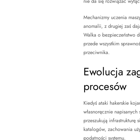
nie da się rozwiązać wył
Mechanizmy uczenia maszyn
anomalii, z drugiej zaś da
Walka o bezpieczeństwo dan
przede wszystkim sprawnoś
przeciwnika.
Ewolucja za
procesów
Kiedyś ataki hakerskie koj
własnoręcznie napisanych 
przeszukują infrastrukturę
katalogów, zachowania uż
podatności systemu.