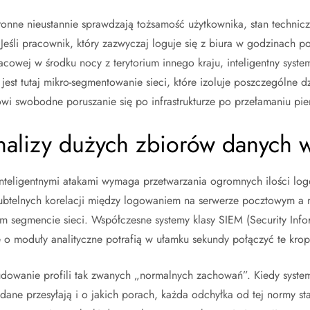
nne nieustannie sprawdzają tożsamość użytkownika, stan technicz
Jeśli pracownik, który zazwyczaj loguje się z biura w godzinach p
cowej w środku nocy z terytorium innego kraju, inteligentny syste
est tutaj mikro-segmentowanie sieci, które izoluje poszczególne dz
owi swobodne poruszanie się po infrastrukturze po przełamaniu pi
nalizy dużych zbiorów danych 
nteligentnymi atakami wymaga przetwarzania ogromnych ilości lo
 subtelnych korelacji między logowaniem na serwerze pocztowym a
m segmencie sieci. Współczesne systemy klasy SIEM (Security Info
moduły analityczne potrafią w ułamku sekundy połączyć te krop
udowanie profili tak zwanych „normalnych zachowań”. Kiedy system
 dane przesyłają i o jakich porach, każda odchyłka od tej normy st