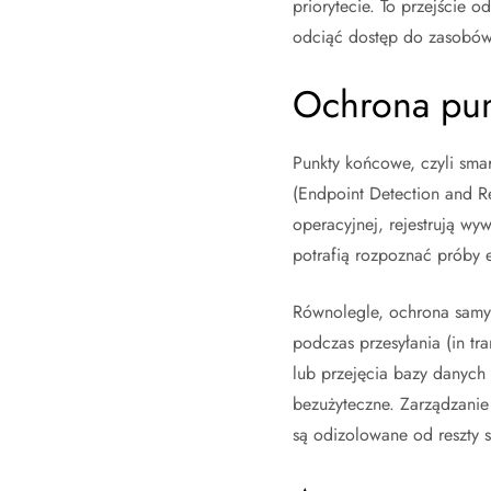
priorytecie. To przejście 
odciąć dostęp do zasobów j
Ochrona pun
Punkty końcowe, czyli sma
(Endpoint Detection and R
operacyjnej, rejestrują wy
potrafią rozpoznać próby e
Równolegle, ochrona samyc
podczas przesyłania (in tr
lub przejęcia bazy danych 
bezużyteczne. Zarządzani
są odizolowane od reszty s