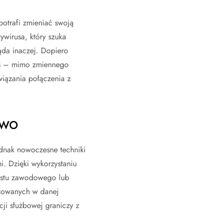
potrafi zmieniać swoją
ywirusa, który szuka
ąda inaczej. Dopiero
ces – mimo zmiennego
wiązania połączenia z
owo
dnak nowoczesne techniki
. Dzięki wykorzystaniu
ekstu zawodowego lub
lizowanych w danej
ji służbowej graniczy z