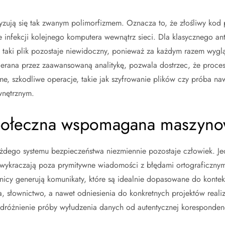
eryzują się tak zwanym polimorfizmem. Oznacza to, że złośliwy kod 
ie infekcji kolejnego komputera wewnątrz sieci. Dla klasycznego ant
 taki plik pozostaje niewidoczny, ponieważ za każdym razem wygl
ierana przez zaawansowaną analitykę, pozwala dostrzec, że pro
e, szkodliwe operacje, takie jak szyfrowanie plików czy próba na
nętrznym.
społeczna wspomagana maszyn
dego systemu bezpieczeństwa niezmiennie pozostaje człowiek. Je
wykraczają poza prymitywne wiadomości z błędami ortograficznymi
nicy generują komunikaty, które są idealnie dopasowane do kont
yka, słownictwo, a nawet odniesienia do konkretnych projektów rea
odróżnienie próby wyłudzenia danych od autentycznej korespondenc