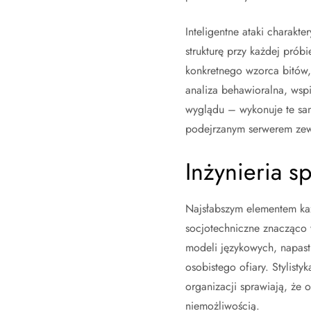
Inteligentne ataki charakt
strukturę przy każdej prób
konkretnego wzorca bitów,
analiza behawioralna, wsp
wyglądu – wykonuje te sam
podejrzanym serwerem zew
Inżynieria 
Najsłabszym elementem każ
socjotechniczne znacząco 
modeli językowych, napast
osobistego ofiary. Stylist
organizacji sprawiają, że 
niemożliwością.