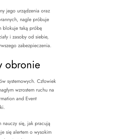
ny jego urządzenia oraz
orannych, nagle próbuje
m blokuje taką próbę
iały i zasoby od siebie,
erwszego zabezpieczenia.
w obronie
gów systemowych. Człowiek
 nagłym wzrostem ruchu na
rmation and Event
ki.
 nauczy się, jak pracują
aje się alertem o wysokim