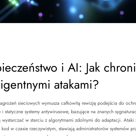
eczeństwo i AI: Jak chron
ligentnymi atakami?
agrożeń sieciowych wymusza całkowitą rewizję podejścia do och
 i statyczne systemy antywirusowe, bazujące na znanych sygnatura
 wystarczać w starciu z algorytmami zdolnymi do adaptacji. Ataki
 kod w czasie rzeczywistym, stawiają administratorów systemów p