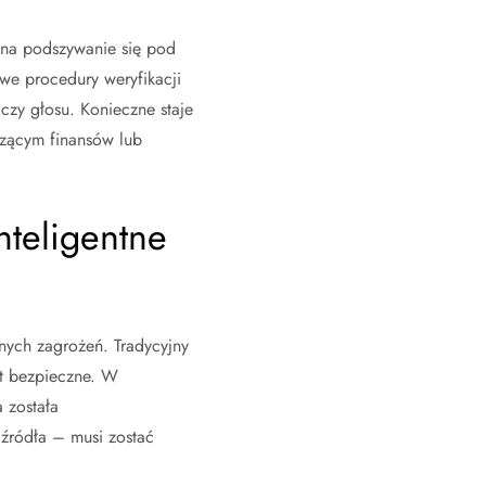
ą na podszywanie się pod
we procedury weryfikacji
zy głosu. Konieczne staje
czącym finansów lub
nteligentne
nych zagrożeń. Tradycyjny
st bezpieczne. W
 została
 źródła – musi zostać