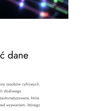
ić dane
rony zasobów cyfrowych.
ch złośliwego
 zautomatyzowane, które
rzed wyzwaniem, którego