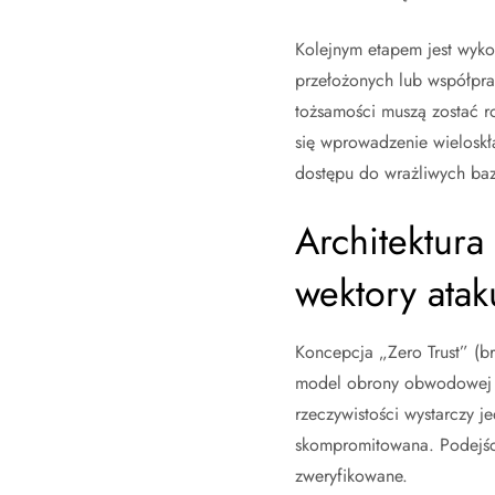
Kolejnym etapem jest wyko
przełożonych lub współpra
tożsamości muszą zostać r
się wprowadzenie wieloskł
dostępu do wrażliwych ba
Architektura
wektory atak
Koncepcja „Zero Trust” (b
model obrony obwodowej za
rzeczywistości wystarczy j
skompromitowana. Podejści
zweryfikowane.