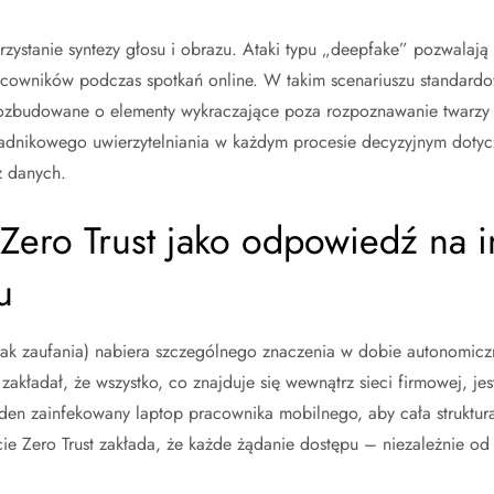
rzystanie syntezy głosu i obrazu. Ataki typu „deepfake” pozwalaj
cowników podczas spotkań online. W takim scenariuszu standardo
ozbudowane o elementy wykraczające poza rozpoznawanie twarzy c
adnikowego uwierzytelniania w każdym procesie decyzyjnym doty
z danych.
 Zero Trust jako odpowiedź na i
u
rak zaufania) nabiera szczególnego znaczenia w dobie autonomicz
kładał, że wszystko, co znajduje się wewnątrz sieci firmowej, je
eden zainfekowany laptop pracownika mobilnego, aby cała struktura
e Zero Trust zakłada, że każde żądanie dostępu – niezależnie od