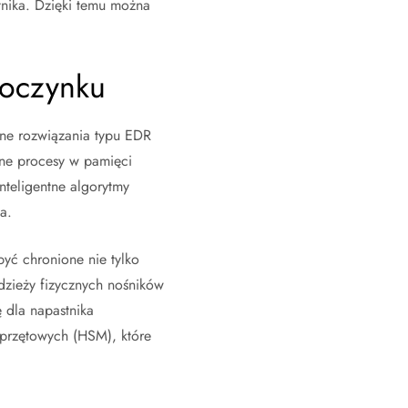
tnika. Dzięki temu można
poczynku
sne rozwiązania typu EDR
one procesy w pamięci
nteligentne algorytmy
a.
yć chronione nie tylko
adzieży fizycznych nośników
ę dla napastnika
przętowych (HSM), które