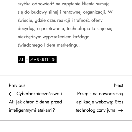
szybka odpowiedź na zapytanie klienta sumują
się do budowy silnej i rentownej organizacji. W
świecie, gdzie czas reakcji i trafność oferty
decydują o przetrwaniu, technologia ta staje się
niezbędnym wyposażeniem każdego
świadomego lidera marketingu.
-
AI
MARKETING
N
Previous
Next
Previous
Next
Post
Post
Cyberbezpieczeństwo i
Przepis na nowoczesną
a
AI: Jak chronić dane przed
aplikację webową: Stos
inteligentnymi atakami?
technologiczny jutra
w
i