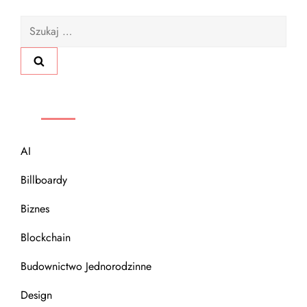
g
Szukaj:
a
c
KATEGORIE
j
a
AI
w
Billboardy
Biznes
p
Blockchain
i
Budownictwo Jednorodzinne
s
Design