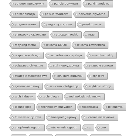
outdoor interaktywny
panele dotykowe
parki narodowe
personalizacja
polskie wybrzeże
pożyczka prywatna
programowanie
programy rządowe
projektowanie
przewozy okazjonalne
ptactwo morskie
react
recykling metali
reklama DOOH
reklama zewnętrzna
responsive design
samodzielna inspekcja
smart kontrakty
softwarearchitecture
stal motoryzacyjna
strategie cenowe
strategie marketingowe
struktura budynku
styl retro
system finansowy
sztuczna inteligencja
szybkość strony
tech industry
technologia
technologia reklamowa
technologie
technology innovation
tokenizacja
tokenomia
tożsamość cyfrowa
transport grupowy
uczenie maszynowe
urządzenie ogrodu
utrzymanie ogrodu
ux
vue