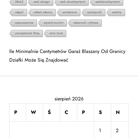
Web3
web design
web development
webdevelopment
wilgoć
wkład własny
wordpress
wydajność
wydmy
wyposażenie
wystrój kuchni
własność cyfrowa
zarządzanie flotą
zero trust
Ile Minimalnie Centymetrów Garaż Blaszany Od Granicy
Działki Może Się Znajdować
sierpień 2026
P
W
Ś
C
P
S
N
1
2