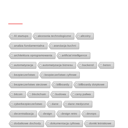
TAGS
AI startups
akcesoria technologiczne
altcoiny
analiza fundamentalna
aranżacja kuchni
architektura oprogramowania
artificial intelligence
automatyzacja
automatyzacja biznesu
backend
beton
bezpieczeństwo
bezpieczeństwo cyfrowe
bezpieczeństwo sieciowe
billboardy
billboardy dotykowe
bitcoin
blockchain
budowa
ceny paliwa
cyberbezpieczeństwo
dane
dane medyczne
decentralizacja
design
design retro
devops
dodatkowe dochody
dokumentacja cyfrowa
domki letniskowe