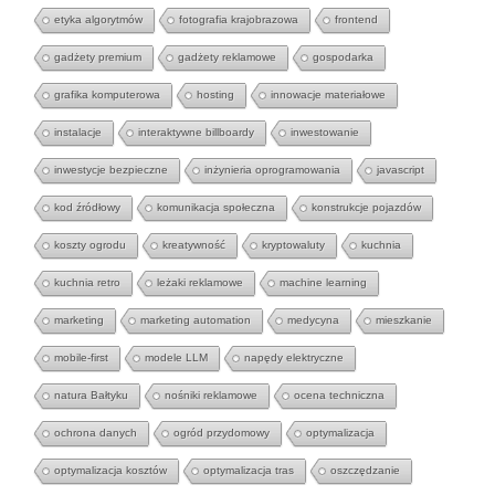
etyka algorytmów
fotografia krajobrazowa
frontend
gadżety premium
gadżety reklamowe
gospodarka
grafika komputerowa
hosting
innowacje materiałowe
instalacje
interaktywne billboardy
inwestowanie
inwestycje bezpieczne
inżynieria oprogramowania
javascript
kod źródłowy
komunikacja społeczna
konstrukcje pojazdów
koszty ogrodu
kreatywność
kryptowaluty
kuchnia
kuchnia retro
leżaki reklamowe
machine learning
marketing
marketing automation
medycyna
mieszkanie
mobile-first
modele LLM
napędy elektryczne
natura Bałtyku
nośniki reklamowe
ocena techniczna
ochrona danych
ogród przydomowy
optymalizacja
optymalizacja kosztów
optymalizacja tras
oszczędzanie