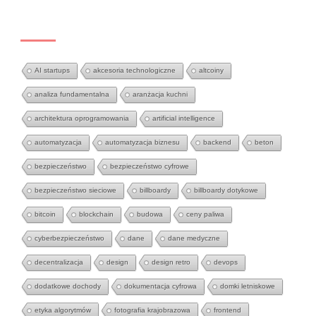
TAGS
AI startups
akcesoria technologiczne
altcoiny
analiza fundamentalna
aranżacja kuchni
architektura oprogramowania
artificial intelligence
automatyzacja
automatyzacja biznesu
backend
beton
bezpieczeństwo
bezpieczeństwo cyfrowe
bezpieczeństwo sieciowe
billboardy
billboardy dotykowe
bitcoin
blockchain
budowa
ceny paliwa
cyberbezpieczeństwo
dane
dane medyczne
decentralizacja
design
design retro
devops
dodatkowe dochody
dokumentacja cyfrowa
domki letniskowe
etyka algorytmów
fotografia krajobrazowa
frontend