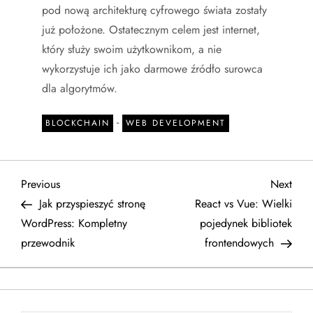
pod nową architekturę cyfrowego świata zostały
już położone. Ostatecznym celem jest internet,
który służy swoim użytkownikom, a nie
wykorzystuje ich jako darmowe źródło surowca
dla algorytmów.
-
BLOCKCHAIN
WEB DEVELOPMENT
N
Previous
Next
Previous
Next
Post
Post
Jak przyspieszyć stronę
React vs Vue: Wielki
a
WordPress: Kompletny
pojedynek bibliotek
przewodnik
frontendowych
w
i