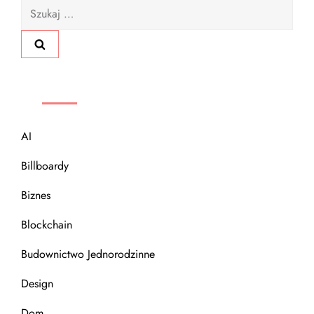
g
Szukaj:
a
c
KATEGORIE
j
a
AI
w
Billboardy
Biznes
p
Blockchain
i
Budownictwo Jednorodzinne
s
Design
u
Dom