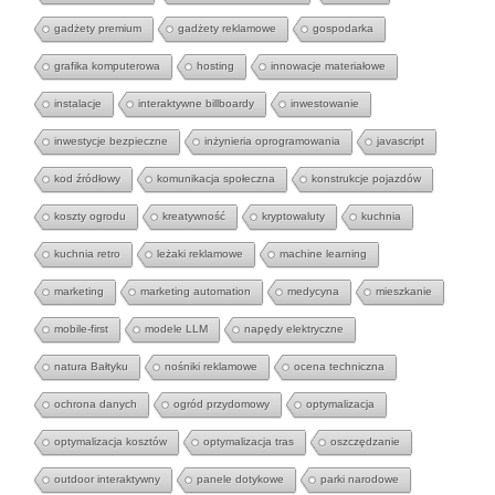
gadżety premium
gadżety reklamowe
gospodarka
grafika komputerowa
hosting
innowacje materiałowe
instalacje
interaktywne billboardy
inwestowanie
inwestycje bezpieczne
inżynieria oprogramowania
javascript
kod źródłowy
komunikacja społeczna
konstrukcje pojazdów
koszty ogrodu
kreatywność
kryptowaluty
kuchnia
kuchnia retro
leżaki reklamowe
machine learning
marketing
marketing automation
medycyna
mieszkanie
mobile-first
modele LLM
napędy elektryczne
natura Bałtyku
nośniki reklamowe
ocena techniczna
ochrona danych
ogród przydomowy
optymalizacja
optymalizacja kosztów
optymalizacja tras
oszczędzanie
outdoor interaktywny
panele dotykowe
parki narodowe