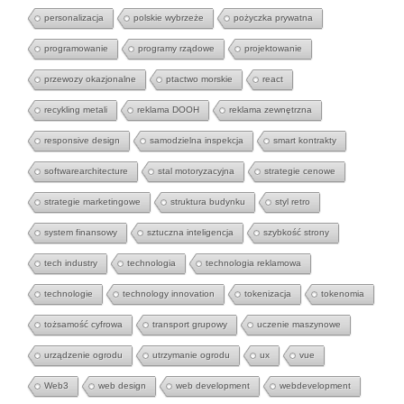
personalizacja
polskie wybrzeże
pożyczka prywatna
programowanie
programy rządowe
projektowanie
przewozy okazjonalne
ptactwo morskie
react
recykling metali
reklama DOOH
reklama zewnętrzna
responsive design
samodzielna inspekcja
smart kontrakty
softwarearchitecture
stal motoryzacyjna
strategie cenowe
strategie marketingowe
struktura budynku
styl retro
system finansowy
sztuczna inteligencja
szybkość strony
tech industry
technologia
technologia reklamowa
technologie
technology innovation
tokenizacja
tokenomia
tożsamość cyfrowa
transport grupowy
uczenie maszynowe
urządzenie ogrodu
utrzymanie ogrodu
ux
vue
Web3
web design
web development
webdevelopment