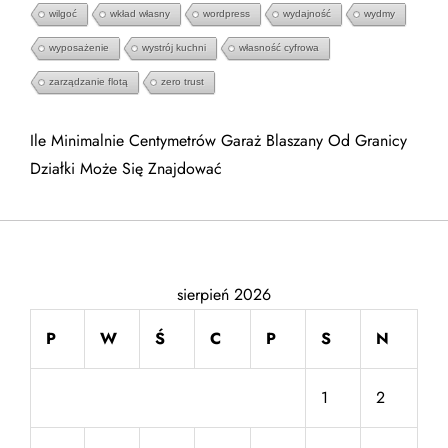
wilgoć
wkład własny
wordpress
wydajność
wydmy
wyposażenie
wystrój kuchni
własność cyfrowa
zarządzanie flotą
zero trust
Ile Minimalnie Centymetrów Garaż Blaszany Od Granicy
Działki Może Się Znajdować
sierpień 2026
P
W
Ś
C
P
S
N
1
2