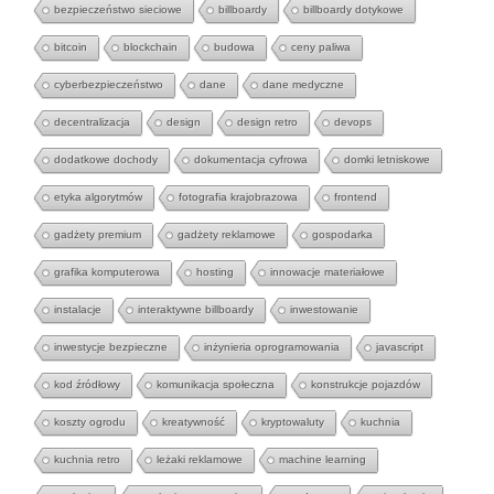
bezpieczeństwo sieciowe
billboardy
billboardy dotykowe
bitcoin
blockchain
budowa
ceny paliwa
cyberbezpieczeństwo
dane
dane medyczne
decentralizacja
design
design retro
devops
dodatkowe dochody
dokumentacja cyfrowa
domki letniskowe
etyka algorytmów
fotografia krajobrazowa
frontend
gadżety premium
gadżety reklamowe
gospodarka
grafika komputerowa
hosting
innowacje materiałowe
instalacje
interaktywne billboardy
inwestowanie
inwestycje bezpieczne
inżynieria oprogramowania
javascript
kod źródłowy
komunikacja społeczna
konstrukcje pojazdów
koszty ogrodu
kreatywność
kryptowaluty
kuchnia
kuchnia retro
leżaki reklamowe
machine learning