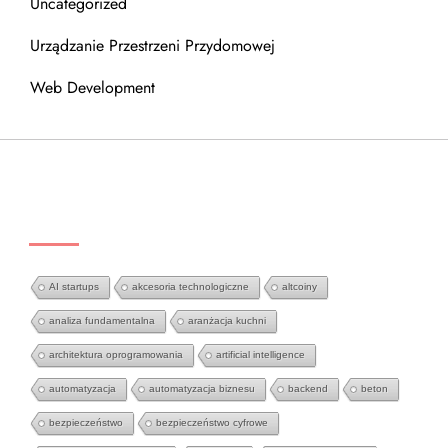
Uncategorized
Urządzanie Przestrzeni Przydomowej
Web Development
TAGS
AI startups
akcesoria technologiczne
altcoiny
analiza fundamentalna
aranżacja kuchni
architektura oprogramowania
artificial intelligence
automatyzacja
automatyzacja biznesu
backend
beton
bezpieczeństwo
bezpieczeństwo cyfrowe