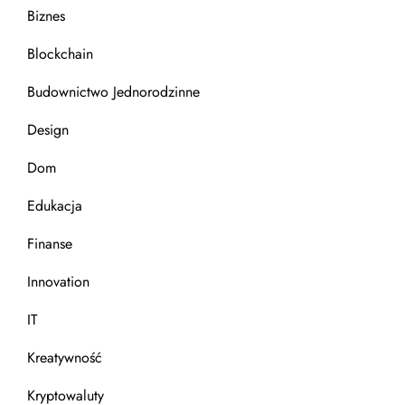
w
Biznes
a
Blockchain
n
Budownictwo Jednorodzinne
i
Design
e
Dom
Edukacja
w
Finanse
p
Innovation
i
IT
s
Kreatywność
ó
Kryptowaluty