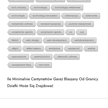
tech industry
technologia
technologia reklamowa
technologie
technology innovation
tokenizacja
tokenomia
tożsamość cyfrowa
transport grupowy
uczenie maszynowe
urządzenie ogrodu
utrzymanie ogrodu
ux
vue
Web3
web design
web development
webdevelopment
wilgoć
wkład własny
wordpress
wydajność
wydmy
wyposażenie
wystrój kuchni
własność cyfrowa
zarządzanie flotą
zero trust
Ile Minimalnie Centymetrów Garaż Blaszany Od Granicy
Działki Może Się Znajdować