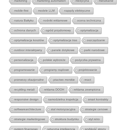
marketing
marketing automation
medycyna
mieszkanie
mobile-first
modele LLM
napędy elektryczne
natura Bałtyku
nośniki reklamowe
ocena techniczna
ochrona danych
ogród przydomowy
optymalizacja
optymalizacja kosztów
optymalizacja tras
oszczędzanie
outdoor interaktywny
panele dotykowe
parki narodowe
personalizacja
polskie wybrzeże
pożyczka prywatna
programowanie
programy rządowe
projektowanie
przewozy okazjonalne
ptactwo morskie
react
recykling metali
reklama DOOH
reklama zewnętrzna
responsive design
samodzielna inspekcja
smart kontrakty
softwarearchitecture
stal motoryzacyjna
strategie cenowe
strategie marketingowe
struktura budynku
styl retro
system finansowy
sztuczna inteligencja
szybkość strony